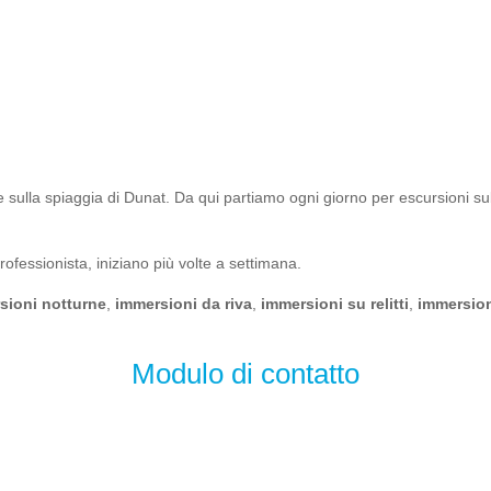
e sulla spiaggia di Dunat. Da qui partiamo ogni giorno per escursioni suba
professionista, iniziano più volte a settimana.
sioni notturne
,
immersioni da riva
,
immersioni su relitti
,
immersion
Modulo di contatto