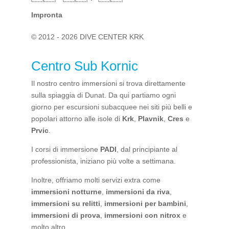
Impronta
© 2012 - 2026 DIVE CENTER KRK
Centro Sub Kornic
Il nostro centro immersioni si trova direttamente
sulla spiaggia di Dunat. Da qui partiamo ogni
giorno per escursioni subacquee nei siti più belli e
popolari attorno alle isole di
Krk
,
Plavnik
,
Cres
e
Prvic
.
I corsi di immersione
PADI
, dal principiante al
professionista, iniziano più volte a settimana.
Inoltre, offriamo molti servizi extra come
immersioni notturne
,
immersioni da riva
,
immersioni su relitti
,
immersioni per bambini
,
immersioni di prova
,
immersioni con nitrox
e
molto altro.