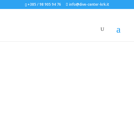
+385 / 98 905 94 76
info@dive-center-krk.it
CENTRO SUB