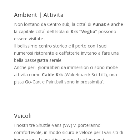
Ambient | Attivita
Non lontano da Centro sub, la citta` di
Punat
e anche
la capitale citta` dell Isola di
Krk “Veglia”
possono
essere visitate.
Il bellissimo centro storico e il porto con I suoi
numerosi ristorante e caffetterie invitano a fare una
bella passegiatta serale.
Anche per i giorni liberi da immersion ci sono molte
attivita come
Cable Krk
(Wakeboard/ Sci-Lift), una
pista Go-Cart e Paintball sono in prossimita`.
Veicoli
I nostri tre Shuttle-Vans (VW) vi porteranno
comfortevole, in modo sicuro e veloce per I vari siti di
immersioni. I servizi includono : trasferimenti