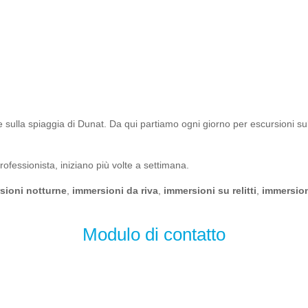
e sulla spiaggia di Dunat. Da qui partiamo ogni giorno per escursioni suba
professionista, iniziano più volte a settimana.
sioni notturne
,
immersioni da riva
,
immersioni su relitti
,
immersion
Modulo di contatto