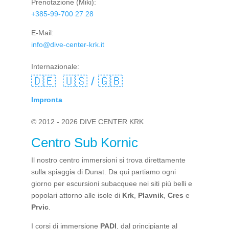
Prenotazione
(Miki):
+385-99-700 27 28
E-Mail:
info@dive-center-krk.it
Internazionale:
🇩🇪
🇺🇸 / 🇬🇧
Impronta
© 2012 - 2026 DIVE CENTER KRK
Centro Sub Kornic
Il nostro centro immersioni si trova direttamente
sulla spiaggia di Dunat. Da qui partiamo ogni
giorno per escursioni subacquee nei siti più belli e
popolari attorno alle isole di
Krk
,
Plavnik
,
Cres
e
Prvic
.
I corsi di immersione
PADI
, dal principiante al