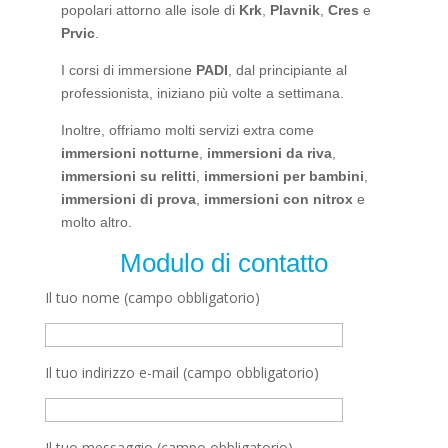
popolari attorno alle isole di
Krk
,
Plavnik
,
Cres
e
Prvic
.
I corsi di immersione
PADI
, dal principiante al
professionista, iniziano più volte a settimana.
Inoltre, offriamo molti servizi extra come
immersioni notturne
,
immersioni da riva
,
immersioni su relitti
,
immersioni per bambini
,
immersioni di prova
,
immersioni con nitrox
e
molto altro.
Modulo di contatto
Il tuo nome (campo obbligatorio)
Il tuo indirizzo e-mail (campo obbligatorio)
Il tuo messaggio (campo obbligatorio)